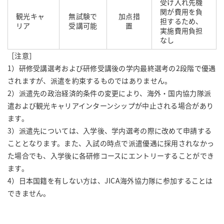
受け入れ先機
関が費用を負
観光キャ
無試験で
加点措
担するため、
リア
受講可能
置
実施費用負担
なし
［注意］
1）研修受講選考および研修受講後の学内最終選考の2段階で優遇
されますが、派遣を約束するものではありません。
2）派遣先の政治経済的条件の変更により、海外・国内協力隊派
遣および観光キャリアインターンシップが中止される場合があり
ます。
3）派遣先については、入学後、学内選考の際に改めて申請する
こととなります。また、入試の時点で派遣優遇に採用されなかっ
た場合でも、入学後に各研修コースにエントリーすることができ
ます。
4）日本国籍を有しない方は、JICA海外協力隊に参加することは
できません。