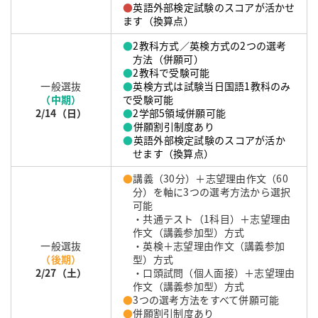
●
英語外部検定試験のスコアが活かせ
ます（換算点）
●
2教科方式／英検方式の2つの選考
方法（併願可）
●
2教科で受験可能
一般選抜
●
英検方式は試験当日国語1教科のみ
（中期）
で受験可能
2/14（日）
●
2学部5領域併願可能
●
併願割引制度あり
●
英語外部検定試験のスコアが活か
せます（換算点）
●
講義（30分）＋志望理由作文（60
分）を軸に3つの選考方法から選択
可能
・共通テスト（1科目）＋志望理由
作文（講義参加型）方式
一般選抜
・英検＋志望理由作文（講義参加
（後期）
型）方式
2/27（土
）
・口頭試問（個人面接）＋志望理由
作文（講義参加型）方式
●
3つの選考方法をすべて併願可能
●
併願割引制度あり