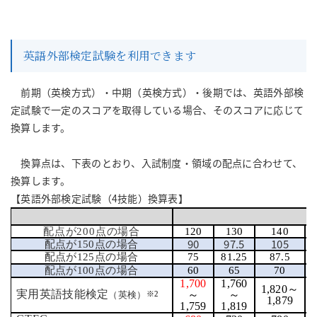
英語外部検定試験を利用できます
前期（英検方式）・中期（英検方式）・後期では、英語外部検
定試験で一定のスコアを取得している場合、そのスコアに応じて
換算します。
換算点は、下表のとおり、入試制度・領域の配点に合わせて、
換算します。
【英語外部検定試験（4技能）換算表】
配点が200
点
の場合
120
130
140
90
97.5
105
配点が150
点
の場合
配点が125
点
の場合
75
81.25
87.5
配点が100
点
の場合
60
65
70
1,700
1,760
1,820
～
1
実用英語技能検定
～
～
※
2
（英検）
1,879
1,759
1,819