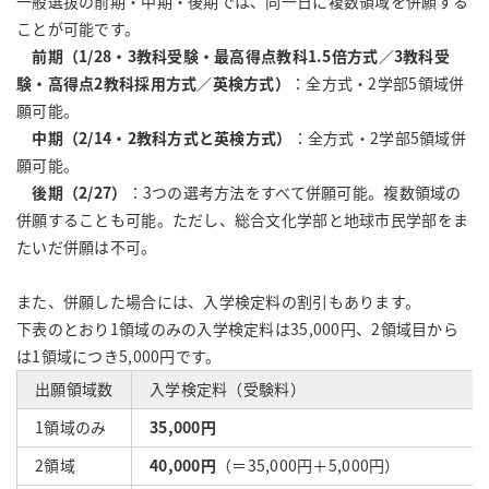
一般選抜の前期・中期・後期では、同一日に複数領域を併願する
ことが可能です。
前期（1/28・3教科受験・最高得点教科1.5倍方式／3教科受
験・高得点2教科採用
方式／英検方式）
：全方式・2学部5領域併
願可能。
中期
（2/14・2教科方式と英検方式）
：全方式・2学部5領域併
願可能。
後期（2/27）
：3つの選考方法をすべて併願可能。複数領域の
併願することも可能。ただし、総合文化学部と地球市民学部をま
たいだ併願は不可。
また、併願した場合には、入学検定料の割引もあります。
下表のとおり1領域のみの入学検定料は35,000円、2領域目から
は1領域につき5,000円です。
出願領域数
入学検定料（受験料）
1領域のみ
35,000円
2領域
40,000円
（＝35,000円＋5,000円）