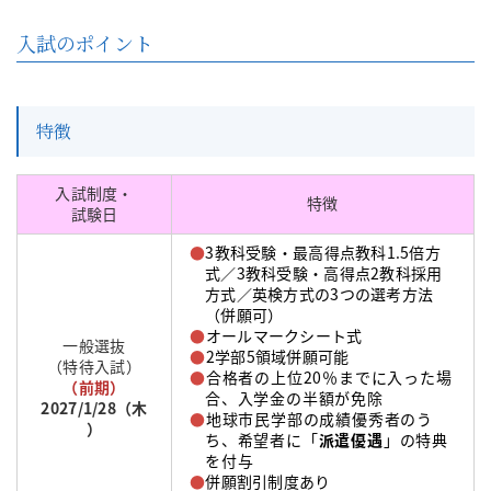
入試のポイント
特徴
入試制度・
特徴
試験日
●
3教科受験・最高得点教科1.5倍方
式／3教科受験・高得点2教科採用
方式／英検方式の3つの選考方法
（併願可）
●
オールマークシート式
一般選抜
●
2学部5領域併願可能
（特待入試）
●
合格者の上位20％までに入った場
（前期）
合、入学金の半額が免除
2027/1/28（木
●
地球市民学部の成績優秀者のう
）
ち、希望者に「
派遣優遇
」の特典
を付与
●
併願割引制度あり