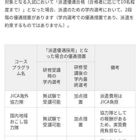
対象となる入試において「派遣優遇合格（合格者に応じて10名程
度まで）」となった場合、派遣のための学内選考において、2段
階の優遇措置があります（学内選考での優遇措置であり、派遣を
約束するものではありません）。
「派遣優遇採用」とな
った場合の優遇措置
コース
研修受
プラグラ
備考
研修受講
講後の
ム名
時の
学内最
学内選考
終選考
JICA海外
無試験で
加点措
派遣費用は
協力隊
受講可能
置
JICA負担
協力隊として
国内地域
無試験で
加点措
の報酬がある
おこし協
受講可能
置
ため、実質費
力隊
用負担なし