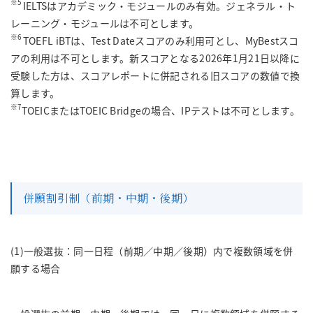
※
5
IELTSはアカデミック・モジュールのみ有効。ジェネラル・ト
レーニング・モジュールは不可とします。
※6
TOEFL iBTは、Test Dateスコアのみ利用可とし、MyBestスコ
アの利用は不可とします。新スコアとなる2026年1月21日以降に
受験した方は、スコアレポートに併記される旧スコアの数値で換
算します。
※7
TOEICまたはTOEIC Bridgeの場合、IPテストは不可とします。
併願割引制（前期・中期・後期）
(1)一般選抜：同一日程（前期／中期／後期）内で複数領域を併
願する場合