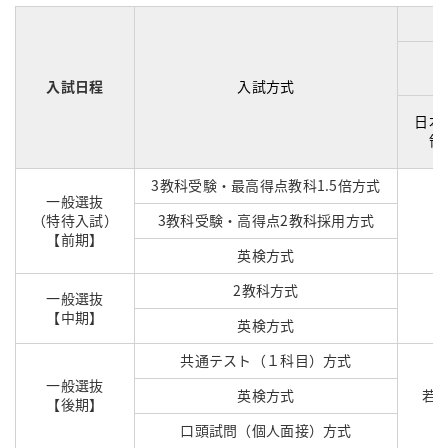
入試日程
入試方式
日本
領
3教科受験・最高得点教科1.5倍方式
一般選抜
（特待入試）
3教科受験・高得点2教科採用方式
1
【前期】
英検方式
2教科方式
一般選抜
8
【中期】
英検方式
共通テスト（１科目）方式
一般選抜
英検方式
若
【後期】
口頭試問（個人面接）方式