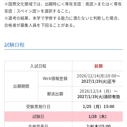
※国際文化領域では、出願時に＜専攻言語：英語＞または＜専攻
言語：スペイン語＞を選択すること。
※選考の結果、本学で学修する能力に満たないと判断した場合、
合格者が募集人員を下回ることがある。
試験日程
入試日程
前期
2026/12/14(月)10:00～
Web情報登録
2027/1/19(火)正午
出願期間
2026/12/14（月）～
郵送出願
2027/1/19(火)
消印有効
受験票発行日
1/25（月）15:00
試験日
1/28（木）
合格発表日
2/4(木)15:00