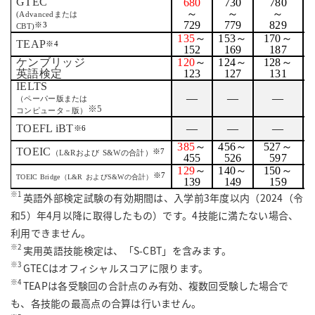
GTEC
680
730
780
～
～
～
(Advanced
または
729
779
829
※
3
CBT)
135
～
153
～
170
～
TEAP
※
4
152
169
187
ケンブリッジ
120
～
124
～
128
～
英語検定
123
127
131
IELTS
—
—
—
（ペーパー版または
※
5
コンピュータ－版）
TOEFL iBT
—
—
—
※
6
385
～
456
～
527
～
TOEIC
※
7
（
L&R
および
S&W
の合計）
455
526
597
129
～
140
～
150
～
※7
TOEIC Bridge
（
L&R
および
S&W
の合計）
139
149
159
※
1
英語外部検定試験の有効期間は、入学前3年度以内（2024（令
和5）年4月以降に取得したもの）です。4技能に満たない場合、
利用できません。
※
2
実用英語技能検定は、「S-CBT」を含みます。
※
3
GTECはオフィシャルスコアに限ります。
※
4
TEAPは各受験回の合計点のみ有効、複数回受験した場合で
も、各技能の最高点の合算は行いません。