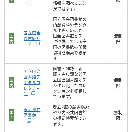
内
限
情報を調べること
ができます。
国立国会図書館の
所蔵資料やデジタ
ル化資料のほか、
国立国会
国
国会図書館とデー
無制
図書館サ
内
タ連携している全
限
ーチ
国の図書館の所蔵
資料を検索できま
す。
図書・雑誌・新
国立国会
聞・古典籍など国
図書館デ
国
立国会図書館がデ
無制
ジタルコ
内
ジタル化したコレ
限
レクショ
クションを収録し
ン
ています。
都立2館の蔵書検索
東京都立
国
や都内公共図書館
無制
図書館
内
の横断検索ができ
限
ます。