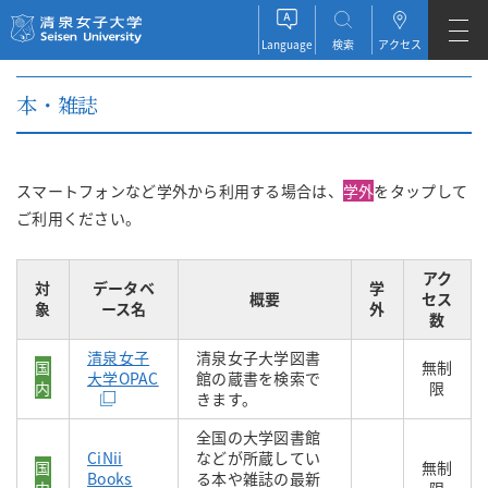
清泉女子大学 Seisen University
Language
検索
アクセス
JAPANESE
本・雑誌
ENGLISH
スマートフォンなど学外から利用する場合は、
学外
をタップして
ESPAÑOL
ご利用ください。
アク
対
データベ
学
概要
セス
象
ース名
外
数
清泉女子
清泉女子大学図書
国
無制
大学OPAC
館の蔵書を検索で
内
限
きます。
全国の大学図書館
CiNii
などが所蔵してい
国
無制
Books
る本や雑誌の最新