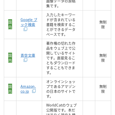
画像データの原稿
集です。
入力したキーワー
Google ブ
ドが含まれている
国
無制
ック検索
書籍を検索するこ
内
限
とができるデータ
ベースです。
著作権の切れた作
品をウェブ上で公
開しているサイト
国
青空文庫
無制
です。直接見るこ
内
限
ともダウンロード
することもできま
す。
オンラインショッ
国
Amazon.
プであるアマゾン
無制
内
co.jp
の日本のサイトで
限
す。
WorldCatのウェブ
公開版です。本だ
けでなく論文も検