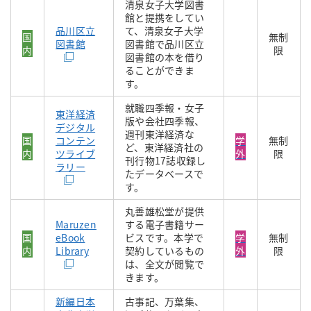
清泉女子大学図書
館と提携をしてい
品川区立
て、清泉女子大学
国
無制
図書館
図書館で品川区立
内
限
図書館の本を借り
ることができま
す。
就職四季報・女子
東洋経済
版や会社四季報、
デジタル
週刊東洋経済な
国
コンテン
学
無制
ど、東洋経済社の
内
ツライブ
外
限
刊行物17誌収録し
ラリー
たデータベースで
す。
丸善雄松堂が提供
Maruzen
する電子書籍サー
国
eBook
ビスです。本学で
学
無制
内
Library
契約しているもの
外
限
は、全文が閲覧で
きます。
新編日本
古事記、万葉集、