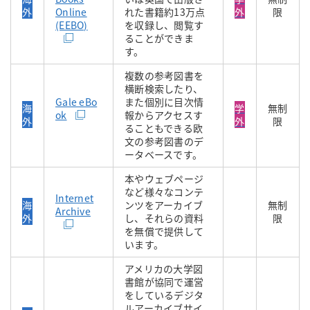
外
Online
れた書籍約13万点
外
限
(EEBO)
を収録し、閲覧す
ることができま
す。
複数の参考図書を
横断検索したり、
Gale eBo
また個別に目次情
海
学
無制
ok
報からアクセスす
外
外
限
ることもできる欧
文の参考図書のデ
ータベースです。
本やウェブページ
など様々なコンテ
Internet
海
ンツをアーカイブ
無制
Archive
外
し、それらの資料
限
を無償で提供して
います。
アメリカの大学図
書館が協同で運営
をしているデジタ
ルアーカイブサイ