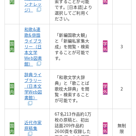
内
索することが可能
外
ンナレッ
です。[日本語]より
ジ）
選択してご利用く
ださい。
和歌&連
歌&俳諧
「新編国歌大観」
ライブラ
と「新編私家集大
国
学
リー（日
成」を閲覧・検索
3
内
外
本文学
することが可能で
Web図書
す。
館）
辞典ライ
「和歌文学大辞
ブラリー
典」と「歌ことば
国
（日本文
学
歌枕大辞典」を閲
2
内
学Web図
外
覧・検索すること
書館）
が可能です。
67名213作品約1万
枚の原稿と、初出
近代作家
国
誌面209作品約
学
無制
原稿集
内
2600頁を収録した
外
限