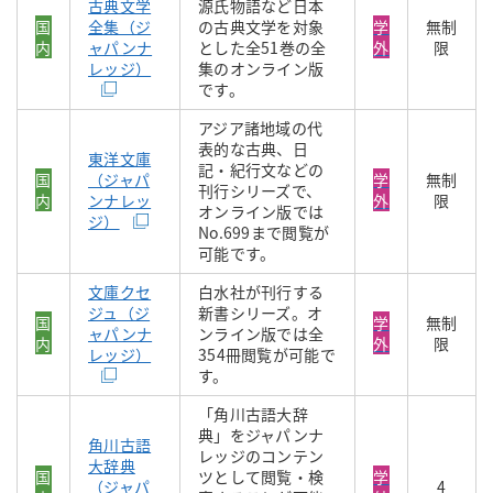
古典文学
源氏物語など日本
国
全集（ジ
の古典文学を対象
学
無制
内
ャパンナ
とした全51巻の全
外
限
レッジ）
集のオンライン版
です。
アジア諸地域の代
表的な古典、日
東洋文庫
記・紀行文などの
国
（ジャパ
学
無制
刊行シリーズで、
内
ンナレッ
外
限
オンライン版では
ジ）
No.699まで閲覧が
可能です。
文庫クセ
白水社が刊行する
ジュ（ジ
新書シリーズ。オ
国
学
無制
ャパンナ
ンライン版では全
内
外
限
レッジ）
354冊閲覧が可能で
す。
「角川古語大辞
典」をジャパンナ
角川古語
レッジのコンテン
大辞典
国
ツとして閲覧・検
学
（ジャパ
4