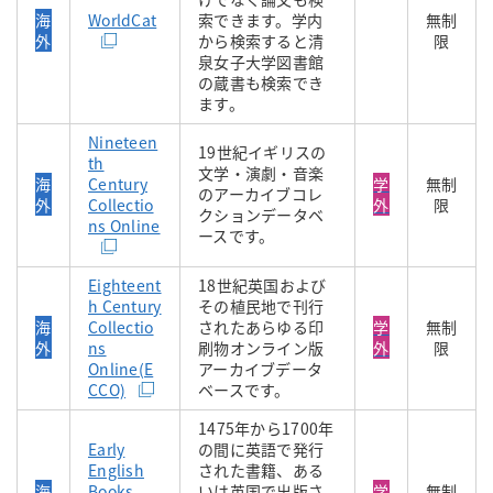
海
WorldCat
索できます。学内
無制
外
から検索すると清
限
泉女子大学図書館
の蔵書も検索でき
ます。
Nineteen
19世紀イギリスの
th
文学・演劇・音楽
海
Century
学
無制
のアーカイブコレ
外
Collectio
外
限
クションデータベ
ns Online
ースです。
Eighteent
18世紀英国および
h Century
その植民地で刊行
海
Collectio
されたあらゆる印
学
無制
外
ns
刷物オンライン版
外
限
Online(E
アーカイブデータ
CCO)
ベースです。
1475年から1700年
Early
の間に英語で発行
English
された書籍、ある
海
Books
いは英国で出版さ
学
無制