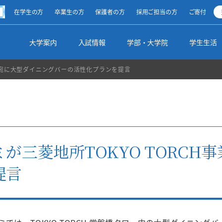
方
在学生の方
卒業生の方
保護者の方
採用ご担当の方
ご寄付
ty
大学案内
入試情報
学部・大学院
学生生活
業部宛に大型ダイニングバーの活性化プランを提言
清泉スピリット
オープンキャンパス
総合文化学部（2025年度～）
学生生活ナビ
キャリアサポート
留学・海外研修制度
図書館からのお知らせ
学長メッセージ
受験生向けイベント
地球市民学部（2025年度～）
学生生活全般
インターンシップ
私の留学生活体験記
調べる・探す
が三菱地所TOKYO TORCH
理事長メッセージ
出張講義
基幹教育（2025年度～）
学生の活動
就職実績
その他の国際交流プログラム
学部・学科・領域別リンク集
提言
学校の沿革・設立母体
入試のご案内・入試要項
資格取得
サポート制度
採用ご担当の皆様
海外からの留学生受け入れ
利用案内
校歌・校章
【総合型選抜】10月～12月
文学部（～2024年度）
学生支援方針
各種申込み
名誉博士・名誉教授
【学校推薦型選抜】指定校推薦入学等
大学院
蔵書紹介