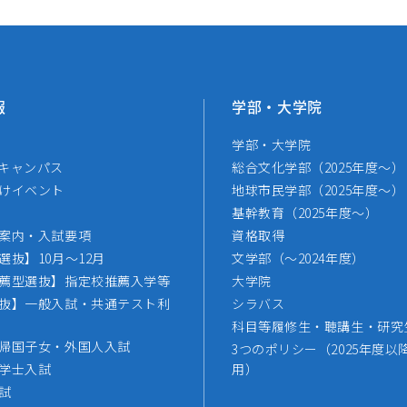
報
学部・大学院
学部・大学院
キャンパス
総合文化学部（2025年度～）
けイベント
地球市民学部（2025年度～）
基幹教育（2025年度～）
案内・入試要項
資格取得
選抜】10月～12月
文学部（～2024年度）
薦型選抜】指定校推薦入学等
大学院
抜】一般入試・共通テスト利
シラバス
科目等履修生・聴講生・研究
帰国子女・外国人入試
3つのポリシー（2025年度以
学士入試
用）
試