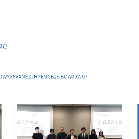
37/
323-OWYX6VXNEZJH7ENCB2GBQAD5WU/