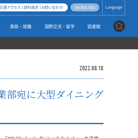
Language
交通アクセス
資料請求
お問い合わせ
SEISEN SSO
JAPANESE
進路・就職
国際交流・留学
図書館
ENGLISH
ESPAÑOL
地域連携・産学官連携
社会人・帰国子女・外国人入試
科目等履修生・聴講生・研究生制度
清泉女子大学オープンアクセス方針
2022.08.18
公式SNS
編入学・学士入試
3つのポリシー（2025年度以降入学者用）
機関リポジトリ運用指針
事業部宛に大型ダイニング
大学の取り組み
大学院入試
施設紹介
高大連携
情報の公開
姉妹校のご紹介