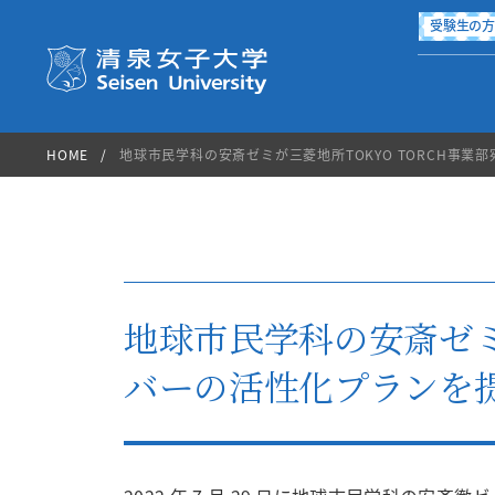
受験生の
清泉女子大学 Seisen Universi
HOME
地球市民学科の安斎ゼミが三菱地所TOKYO TORCH事
国際交流・留学
進路・就職
学生生活
地球市民学科の安斎ゼミ
学部・大学院
大学案内
入試情報
図書館
バーの活性化プランを
International Exchange
Campus Life
Career
About Seisen
Department
Admission
Library