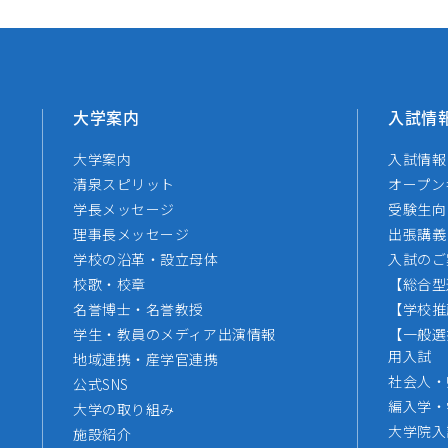
大学案内
入試情
大学案内
入試情報
清泉スピリット
オープン
学長メッセージ
受験生向
理事長メッセージ
出張講義
学校の沿革・設立母体
入試のご
校歌・校章
【総合型
名誉博士・名誉教授
【学校推
学生・教員のメディア出演情報
【一般選
用入試
地域連携・産学官連携
社会人・
公式SNS
編入学・
大学の取り組み
大学院入
施設紹介