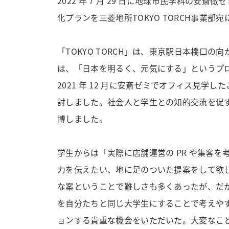
2022 年 7 月 29 日に地球市民学科の安斎徹ゼ
化プランを三菱地所TOKYO TORCH事業部
「TOKYO TORCH」は、東京駅日本橋口の
は、「日本を明るく、元気にする」というプ
2021 年 12 月に安斎ゼミでオフィス見
討しました。社会人と学生との知的交流を促す
博しました。
学生からは「実際に店舗運営の PR や集客
力を伝えたい、地に足のついた提案をして欲
な案ということで難しさも多くあったが、だ
を自分たちと同じ大学生にすることで考えや
ョンする貴重な機会をいただいた。大変なこ