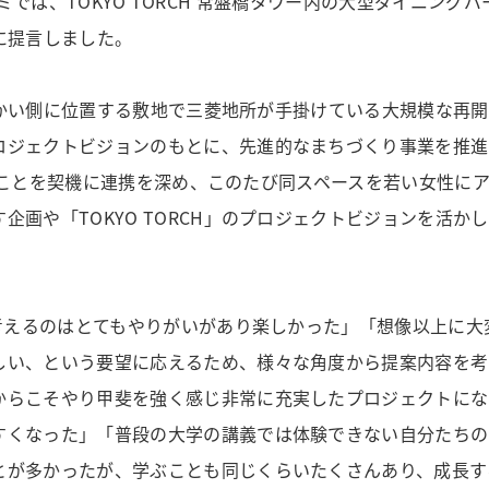
ミでは、TOKYO TORCH 常盤橋タワー内の大型ダイニングバー「MY 
宛に提言しました。
学生・教員のメディア出演情報
【一般選抜】一般入試・共通テスト利用入試
シラバス
よくある質問
向かい側に位置する敷地で三菱地所が手掛けている大規模な再開発
ロジェクトビジョンのもとに、先進的なまちづくり事業を推進
学したことを契機に連携を深め、このたび同スペースを若い女性
企画や「TOKYO TORCH」のプロジェクトビジョンを活
を考えるのはとてもやりがいがあり楽しかった」「想像以上に
しい、という要望に応えるため、様々な角度から提案内容を考
からこそやり甲斐を強く感じ非常に充実したプロジェクトにな
すくなった」「普段の大学の講義では体験できない自分たちの
とが多かったが、学ぶことも同じくらいたくさんあり、成長す