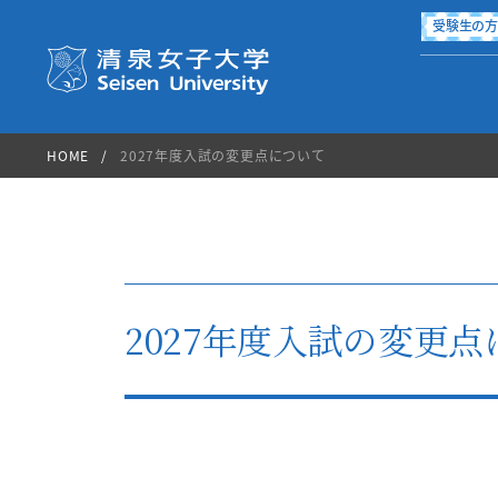
受験生の
清泉女子大学 Seisen Universi
HOME
2027年度入試の変更点について
国際交流・留学
進路・就職
学生生活
2027年度入試の変更
学部・大学院
大学案内
入試情報
図書館
International Exchange
Campus Life
Career
About Seisen
Department
Admission
Library