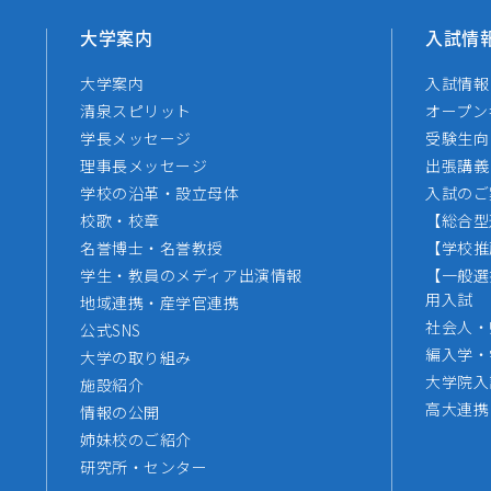
大学案内
入試情
大学案内
入試情報
清泉スピリット
オープン
学長メッセージ
受験生向
理事長メッセージ
出張講義
学校の沿革・設立母体
入試のご
校歌・校章
【総合型
名誉博士・名誉教授
【学校推
学生・教員のメディア出演情報
【一般選
用入試
地域連携・産学官連携
社会人・
公式SNS
編入学・
大学の取り組み
大学院入
施設紹介
高大連携
情報の公開
姉妹校のご紹介
研究所・センター