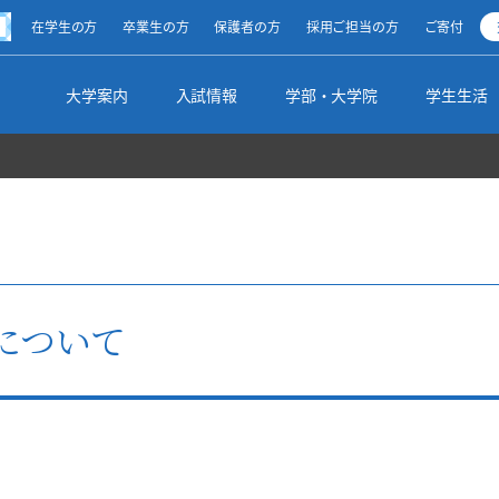
方
在学生の方
卒業生の方
保護者の方
採用ご担当の方
ご寄付
ty
大学案内
入試情報
学部・大学院
学生生活
清泉スピリット
オープンキャンパス
総合文化学部（2025年度～）
学生生活ナビ
キャリアサポート
留学・海外研修制度
図書館からのお知らせ
学長メッセージ
受験生向けイベント
地球市民学部（2025年度～）
学生生活全般
インターンシップ
私の留学生活体験記
調べる・探す
点について
理事長メッセージ
出張講義
基幹教育（2025年度～）
学生の活動
就職実績
その他の国際交流プログラム
学部・学科・領域別リンク集
学校の沿革・設立母体
入試のご案内・入試要項
資格取得
サポート制度
採用ご担当の皆様
海外からの留学生受け入れ
利用案内
校歌・校章
【総合型選抜】10月～12月
文学部（～2024年度）
学生支援方針
各種申込み
名誉博士・名誉教授
【学校推薦型選抜】指定校推薦入学等
大学院
蔵書紹介