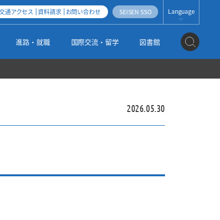
Language
交通アクセス
資料請求
お問い合わせ
SEISEN SSO
JAPANESE
進路・就職
国際交流・留学
図書館
ENGLISH
ESPAÑOL
地域連携・産学官連携
社会人・帰国子女・外国人入試
科目等履修生・聴講生・研究生制度
清泉女子大学オープンアクセス方針
2026.05.30
公式SNS
編入学・学士入試
3つのポリシー（2025年度以降入学者用）
機関リポジトリ運用指針
大学の取り組み
大学院入試
施設紹介
高大連携
情報の公開
姉妹校のご紹介