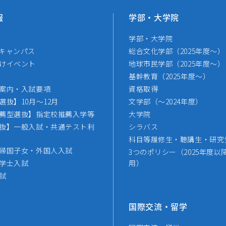
報
学部・大学院
学部・大学院
キャンパス
総合文化学部（2025年度～）
けイベント
地球市民学部（2025年度～）
基幹教育（2025年度～）
案内・入試要項
資格取得
選抜】10月～12月
文学部（～2024年度）
薦型選抜】指定校推薦入学等
大学院
抜】一般入試・共通テスト利
シラバス
科目等履修生・聴講生・研究
帰国子女・外国人入試
3つのポリシー（2025年度以
学士入試
用）
試
国際交流・留学