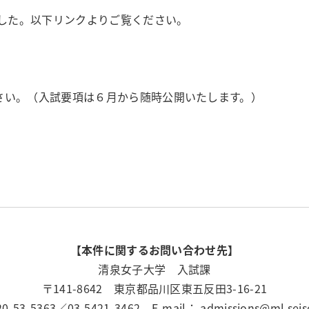
ました。以下リンクよりご覧ください。
学生・教員のメディア出演情報
【一般選抜】一般入試・共通テスト利用入試
シラバス
よくある質問
さい。（入試要項は６月から随時公開いたします。）
【本件に関するお問い合わせ先】
清泉女子大学 入試課
〒141-8642 東京都品川区東五反田3-16-21
0-53-5363／03-5421-3462 E-mail： admissions@ml.seise