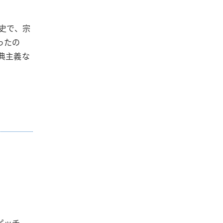
史で、宗
ったの
典主義な
ピッチ