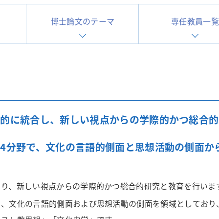
博士論文のテーマ
専任教員一覧
学生・教員のメディア出演情報
【一般選抜】一般入試・共通テスト利用入試
シラバス
よくある質問
機的に統合し、新しい視点からの学際的かつ総合的
4分野で、文化の言語的側面と思想活動の側面か
より、新しい視点からの学際的かつ総合的研究と教育を行いま
く、文化の言語的側面および思想活動の側面を領域としており