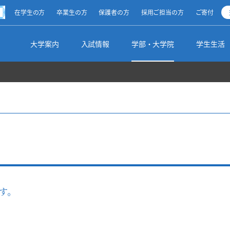
方
在学生の方
卒業生の方
保護者の方
採用ご担当の方
ご寄付
ty
大学案内
入試情報
学部・大学院
学生生活
清泉スピリット
オープンキャンパス
総合文化学部（2025年度～）
学生生活ナビ
キャリアサポート
留学・海外研修制度
図書館からのお知らせ
学長メッセージ
受験生向けイベント
地球市民学部（2025年度～）
学生生活全般
インターンシップ
私の留学生活体験記
調べる・探す
理事長メッセージ
出張講義
基幹教育（2025年度～）
学生の活動
就職実績
その他の国際交流プログラム
学部・学科・領域別リンク集
学校の沿革・設立母体
入試のご案内・入試要項
資格取得
サポート制度
採用ご担当の皆様
海外からの留学生受け入れ
利用案内
す。
校歌・校章
【総合型選抜】10月～12月
文学部（～2024年度）
学生支援方針
各種申込み
名誉博士・名誉教授
【学校推薦型選抜】指定校推薦入学等
大学院
蔵書紹介