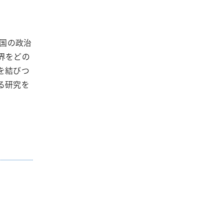
両国の政治
界をどの
を結びつ
る研究を