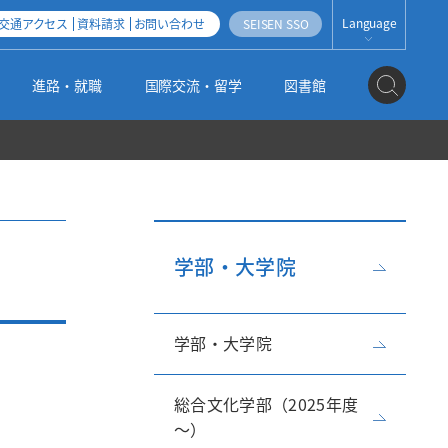
Language
交通アクセス
資料請求
お問い合わせ
SEISEN SSO
JAPANESE
進路・就職
国際交流・留学
図書館
ENGLISH
ESPAÑOL
地域連携・産学官連携
社会人・帰国子女・外国人入試
科目等履修生・聴講生・研究生制度
清泉女子大学オープンアクセス方針
公式SNS
編入学・学士入試
3つのポリシー（2025年度以降入学者用）
機関リポジトリ運用指針
学部・大学院
大学の取り組み
大学院入試
学部・大学院
施設紹介
高大連携
情報の公開
総合文化学部（2025年度
～）
姉妹校のご紹介