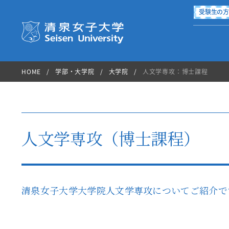
受験生の
清泉女子大学 Seisen Universi
HOME
学部・大学院
大学院
人文学専攻：博士課程
人文学専攻（博士課程）
国際交流・留学
進路・就職
学生生活
学部・大学院
大学案内
入試情報
図書館
International Exchange
Campus Life
Career
清泉女子大学大学院人文学専攻についてご紹介で
About Seisen
Department
Admission
Library