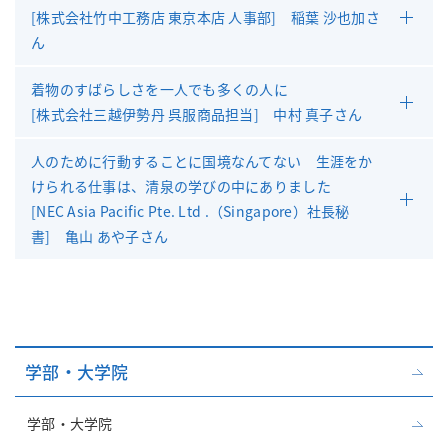
[株式会社竹中工務店 東京本店 人事部] 稲葉 沙也加さ
ん
着物のすばらしさを一人でも多くの人に
[株式会社三越伊勢丹 呉服商品担当] 中村 真子さん
人のために行動することに国境なんてない 生涯をか
けられる仕事は、清泉の学びの中にありました
[NEC Asia Pacific Pte. Ltd .（Singapore）社長秘
書] 亀山 あや子さん
学部・大学院
学部・大学院