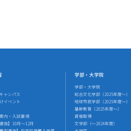
報
学部・大学院
学部・大学院
キャンパス
総合文化学部（2025年度～）
けイベント
地球市民学部（2025年度～）
基幹教育（2025年度～）
案内・入試要項
資格取得
選抜】10月～12月
文学部（～2024年度）
薦型選抜】指定校推薦入学等
大学院