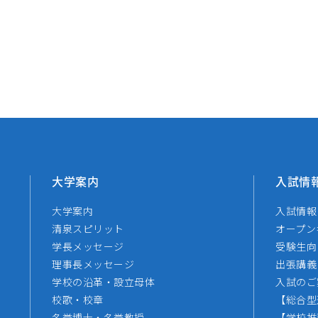
大学案内
入試情
大学案内
入試情報
清泉スピリット
オープン
学長メッセージ
受験生向
理事長メッセージ
出張講義
学校の沿革・設立母体
入試のご
校歌・校章
【総合型
名誉博士・名誉教授
【学校推