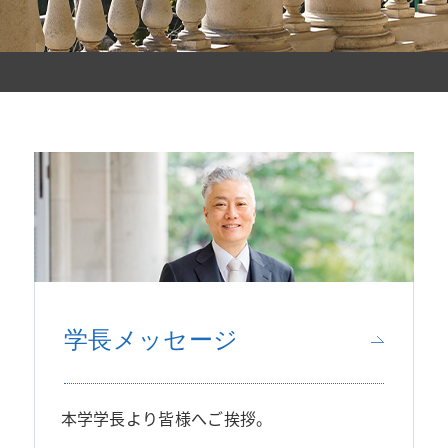
学生・教員のメディア出演情報
【一般選抜】一般入試・共通テスト利用入試
シラバス
よくある質問
学長メッセージ
本学学長より皆様へご挨拶。