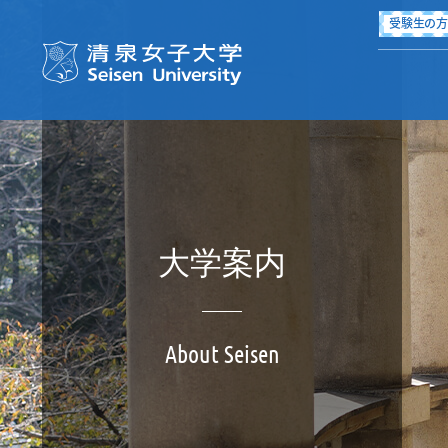
受験生の
清泉女子大学 Seisen Universi
大学案内
国際交流・留学
進路・就職
学生生活
学部・大学院
大学案内
入試情報
図書館
About Seisen
International Exchange
Campus Life
Career
About Seisen
Department
Admission
Library