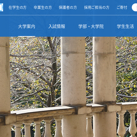
方
在学生の方
卒業生の方
保護者の方
採用ご担当の方
ご寄付
ty
大学案内
入試情報
学部・大学院
学生生活
清泉スピリット
オープンキャンパス
総合文化学部（2025年度～）
学生生活ナビ
キャリアサポート
留学・海外研修制度
図書館からのお知らせ
学長メッセージ
受験生向けイベント
地球市民学部（2025年度～）
学生生活全般
インターンシップ
私の留学生活体験記
調べる・探す
理事長メッセージ
出張講義
基幹教育（2025年度～）
学生の活動
就職実績
その他の国際交流プログラム
学部・学科・領域別リンク集
学校の沿革・設立母体
入試のご案内・入試要項
資格取得
サポート制度
採用ご担当の皆様
海外からの留学生受け入れ
利用案内
校歌・校章
【総合型選抜】10月～12月
文学部（～2024年度）
学生支援方針
各種申込み
名誉博士・名誉教授
【学校推薦型選抜】指定校推薦入学等
大学院
蔵書紹介