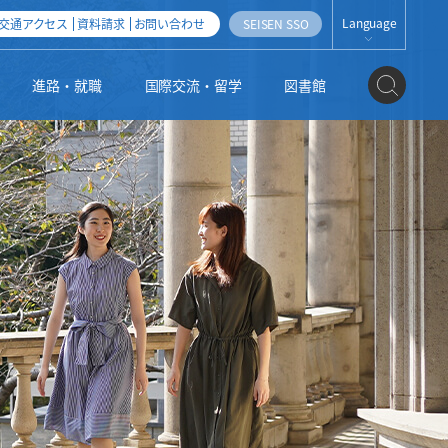
Language
交通アクセス
資料請求
お問い合わせ
SEISEN SSO
JAPANESE
進路・就職
国際交流・留学
図書館
ENGLISH
ESPAÑOL
地域連携・産学官連携
社会人・帰国子女・外国人入試
科目等履修生・聴講生・研究生制度
清泉女子大学オープンアクセス方針
公式SNS
編入学・学士入試
3つのポリシー（2025年度以降入学者用）
機関リポジトリ運用指針
大学の取り組み
大学院入試
施設紹介
高大連携
情報の公開
姉妹校のご紹介