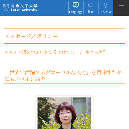
清泉女子大学 Seisen University
Language
検索
アクセス
JAPANESE
メッセージ／ポリシー
ENGLISH
スペイン語を学ぶなかで見つけてほしい“生きる力”
ESPAÑOL
「世界で活躍するグローバルな人材」を目指すため
にもスペイン語を！