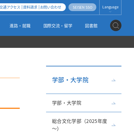
Language
交通アクセス
資料請求
お問い合わせ
SEISEN SSO
JAPANESE
進路・就職
国際交流・留学
図書館
ENGLISH
ESPAÑOL
地域連携・産学官連携
社会人・帰国子女・外国人入試
科目等履修生・聴講生・研究生制度
清泉女子大学オープンアクセス方針
公式SNS
編入学・学士入試
3つのポリシー（2025年度以降入学者用）
機関リポジトリ運用指針
学部・大学院
大学の取り組み
大学院入試
学部・大学院
施設紹介
高大連携
情報の公開
総合文化学部（2025年度
～）
姉妹校のご紹介