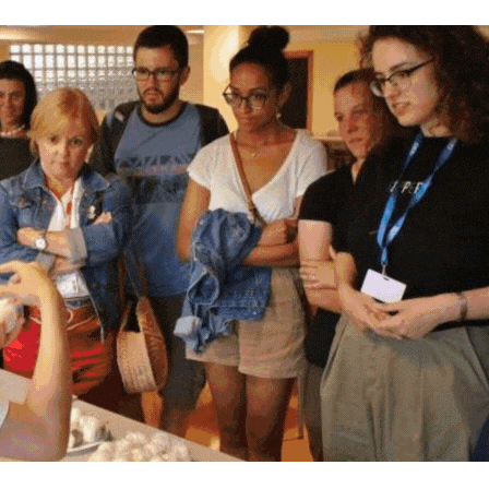
学生・教員のメディア出演情報
【一般選抜】一般入試・共通テスト利用入試
シラバス
よくある質問