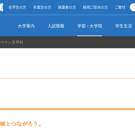
方
在学生の方
卒業生の方
保護者の方
採用ご担当の方
ご寄付
ty
大学案内
入試情報
学部・大学院
学生生活
スペイン文学科
清泉スピリット
オープンキャンパス
総合文化学部（2025年度～）
学生生活ナビ
キャリアサポート
留学・海外研修制度
図書館からのお知らせ
学長メッセージ
受験生向けイベント
地球市民学部（2025年度～）
学生生活全般
インターンシップ
私の留学生活体験記
調べる・探す
理事長メッセージ
出張講義
基幹教育（2025年度～）
学生の活動
就職実績
その他の国際交流プログラム
学部・学科・領域別リンク集
学校の沿革・設立母体
入試のご案内・入試要項
資格取得
サポート制度
採用ご担当の皆様
海外からの留学生受け入れ
利用案内
校歌・校章
【総合型選抜】10月～12月
文学部（～2024年度）
学生支援方針
各種申込み
地域とつながろう。
名誉博士・名誉教授
【学校推薦型選抜】指定校推薦入学等
大学院
蔵書紹介