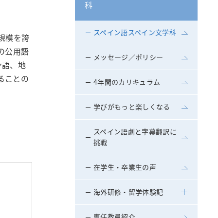
科
スペイン語スペイン文学科
規模を誇
の公用語
メッセージ／ポリシー
ン語、地
ることの
4年間のカリキュラム
学びがもっと楽しくなる
スペイン語劇と字幕翻訳に
挑戦
在学生・卒業生の声
海外研修・留学体験記
専任教員紹介