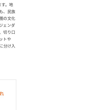
ます。地
も、民族
圏の文化
ジェンダ
、切り口
ットや
界に分け入
れ