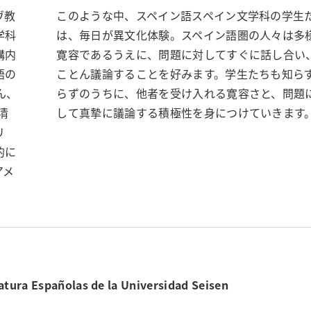
ヴ教
このような中、スペイン語スペイン文学科の学生
学科
は、毎日が異文化体験。スペイン語圏の人々は多
構内
寛容であるうえに、問題に対してすぐに話し合い
語の
ことん議論することを好みます。学生たちも知ら
ん、
らずのうちに、他者を受け入れる寛容さと、問題
清
して真摯に議論する積極性を身につけていきます
リ
的に
アメ
tura Españolas de la Universidad Seisen