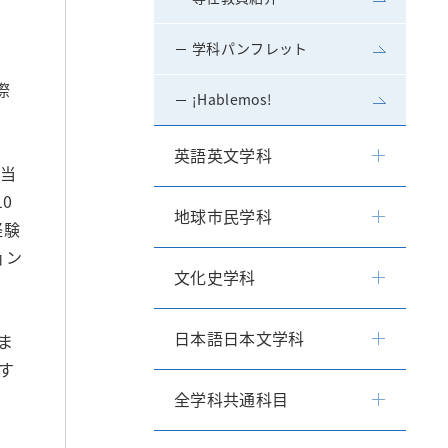
学科パンフレット
際
¡Hablemos!
英語英文学科
相当
0
地球市民学科
経験
ョン
文化史学科
日本語日本文学科
ま
す
全学科共通科目