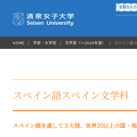
受験生の
清泉女子大学 Seisen Universi
HOME
学部・大学院
文学部（～2024年度）
スペイン語
国際交流・留学
進路・就職
学生生活
学部・大学院
大学案内
入試情報
図書館
スペイン語スペイン文学科
International Exchange
Campus Life
Career
About Seisen
Department
Admission
Library
スペイン語を通して３大陸、世界20以上の国・