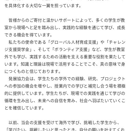
を具体化する大切な一翼を担っています。
皆様からのご寄付と温かいサポートによって、多くの学生が教
室から現場へと足を踏み出し、実践的な経験を通じて学び、成長
できる機会を得ています。
私たちの使命である「グローバル人材育成支援」や「チャレン
ジ支援奨学金」、そして「ボランティア支援」など、学生が教室
外でも学び、実践するための活動を支える重要な役割を果たして
います。知識と理論は現場で活用することでこそ、真の意味で身
につくものと信じております。
発展協力会は、学生たちの学外での経験、研究、プロジェクト
への参加の機会を増やし、授業内での学びと補完し合う場を積極
的に提供しています。学生たちが、現場での実践を通じて学びの
循環を生み出し、未来への自信を育み、社会へ羽ばたいていくこ
とを確信しています。
以前、当会の支援を受けて海外で学び、挑戦した学生から、
「学びたい、挑戦したいと思ったとき、自分の願いを叶えてくれ