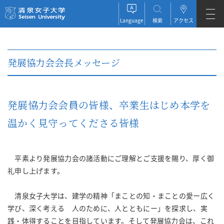
清泉女子大学 Seisen University
Language
検索
アクセス
JAPANESE
発展協力会会長メッセージ
ENGLISH
ESPAÑOL
発展恊力会会員の皆様、卒業生はじめ本学を
温かく見守ってくださる皆様
平素より発展協力会の諸活動にご理解とご支援を賜り、厚く御
礼申し上げます。
清泉女子大学は、建学の精神「まことの知・まことの愛ー広く
学び、深く考える 人のために、人とともにー」を探求し、実
践・体得することを目指しています。そして発展協力会は、これ