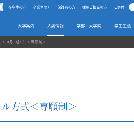
方
在学生の方
卒業生の方
保護者の方
採用ご担当の方
ご寄付
ty
大学案内
入試情報
学部・大学院
学生生活
（10月1期）】＜専願制＞
清泉スピリット
オープンキャンパス
総合文化学部（2025年度～）
学生生活ナビ
キャリアサポート
留学・海外研修制度
図書館からのお知らせ
学長メッセージ
受験生向けイベント
地球市民学部（2025年度～）
学生生活全般
インターンシップ
私の留学生活体験記
調べる・探す
理事長メッセージ
出張講義
基幹教育（2025年度～）
学生の活動
就職実績
その他の国際交流プログラム
学部・学科・領域別リンク集
ル方式＜専願制＞
学校の沿革・設立母体
入試のご案内・入試要項
資格取得
サポート制度
採用ご担当の皆様
海外からの留学生受け入れ
利用案内
校歌・校章
【総合型選抜】10月～12月
文学部（～2024年度）
学生支援方針
各種申込み
名誉博士・名誉教授
【学校推薦型選抜】指定校推薦入学等
大学院
蔵書紹介