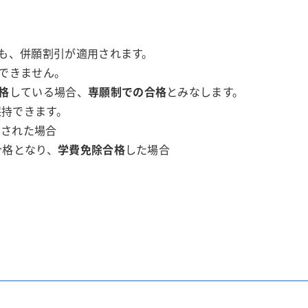
合も、併願割引が適用されます。
できません。
格
している場合、
専願制での合格
とみなします。
持できます。
与された場合
合格となり、
学費免除合格
した場合