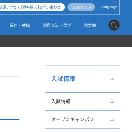
Language
交通アクセス
資料請求
お問い合わせ
SEISEN SSO
JAPANESE
進路・就職
国際交流・留学
図書館
ENGLISH
ESPAÑOL
地域連携・産学官連携
社会人・帰国子女・外国人入試
科目等履修生・聴講生・研究生制度
清泉女子大学オープンアクセス方針
公式SNS
編入学・学士入試
3つのポリシー（2025年度以降入学者用）
機関リポジトリ運用指針
入試情報
大学の取り組み
大学院入試
入試情報
施設紹介
高大連携
情報の公開
オープンキャンパス
姉妹校のご紹介