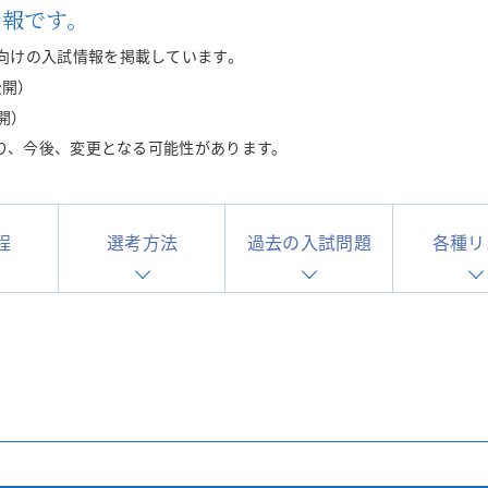
情報です。
学生・教員のメディア出演情報
【一般選抜】一般入試・共通テスト利用入試
シラバス
よくある質問
向けの入試情報を掲載しています。
公開）
開）
あり、今後、変更となる可能性があります。
程
選考方法
過去の入試問題
各種リ