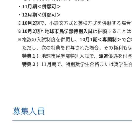
・11月期＜併願可＞
・12月期＜併願可＞
※
10月2期
で、小論文方式と英検方式を併願する場
※
10月2期
と
地球市民学部特別入試
は併願することは
※複数の入試制度を併願し、
10月1期＜専願制＞で合
ただし、次の特典を付与された場合、その権利も保
特典１）
地球市民学部特別入試で、
派遣優遇
を付
特典２）
11月期で、特別奨学生合格または奨学生
募集人員