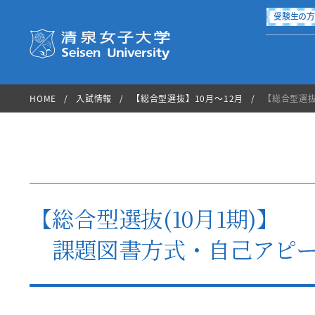
受験生の
清泉女子大学 Seisen Universi
HOME
入試情報
【総合型選抜】10月～12月
【総合型選抜
国際交流・留学
進路・就職
学生生活
学部・大学院
大学案内
入試情報
図書館
【総合型選抜(10月1期)】
課題図書方式・自己アピー
International Exchange
Campus Life
Career
About Seisen
Department
Admission
Library